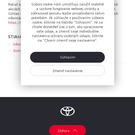
Súbory cookie nám umožňujú zaručiť stabilné
Pokiaľ máte záujem od nás naďalej dostávať informácie o aktuálnych
a správne fungovanie webovej stránky a
akciách a ponukách zo sveta značiek Toyota a Lexus, vyplňte prosím
zobrazovať ponuku lepšie prispôsobenú vašim
Súhlas so spracovaním osobných údajov a so zasielaním obchodných
potrebám. Ak súhlasíte s používaním súborov
informácií jednoduchou aktiváciou svojho osobného profilu na
cookie, kliknite na tlačidlo "Súhlasím". Ak sa
https://gdpr.toyota.sk/
, kde nájdete všetky potrebné informácie.
chcete dozvedieť viac o tom, ako spracúvame
vaše údaje, a zmeniť svoje individuálne
STIAHNUŤ
nastavenia ochrany osobných údajov, kliknite
na "Chcem zmeniť svoje nastavenia".
Informačné oznámenie o spracovaní osobných údajov (pdf)
Zoznam Sprostredkovateľov (pdf)
Súhlasím
Zmeniť nastavenie
Hlavná stránka
Dohora